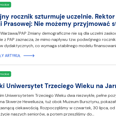
mickie
ny rocznik szturmuje uczelnie. Rektor p
i Prasowej: Nie możemy przyjmować 
Warżawa/PAP Zmiany demograficzne nie są dla uczelni zaskocz
e z PAP zaznacza, że mimo napływu tzw. podwójnego rocznik
w dydaktycznych, co wymaga stabilnego modelu finansowania
ŁY ARTYKUŁ
mickie
i Uniwersytet Trzeciego Wieku na Ja
m Uniwersytetem Trzeciego Wieku dwa niezwykłe, pełne pozyt
a Skwerze Heweliusza, tuż obok Muzeum Bursztynu, pokazała,
egasnącą ciekawością. Rozpoczęliśmy w czwartek, 30 lipca, o
życie naszych seniorów, a potem przeszliśmy do…