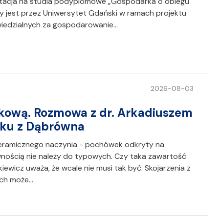
rutacja na studia podyplomowe „Gospodarka o obiegu
y jest przez Uniwersytet Gdański w ramach projektu
wiedzialnych za gospodarowanie…
2026-08-03
kową. Rozmowa z dr. Arkadiuszem
ku z Dąbrówna
 ceramicznego naczynia - pochówek odkryty na
ością nie należy do typowych. Czy taka zawartość
wicz uważa, że wcale nie musi tak być. Skojarzenia z
ach może…