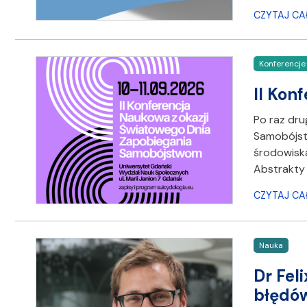
CZYTAJ CA
Konferencje
II Kon
Po raz dru
Samobójst
środowiska
Abstrakty 
CZYTAJ CA
Nauka
Dr Fel
błędów