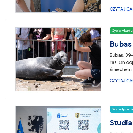
CZYTAJ CA
Życie Akade
Bubas 
Bubas, 39-
raz. On od
śmiechem. 
CZYTAJ CA
Współpraca
Studia