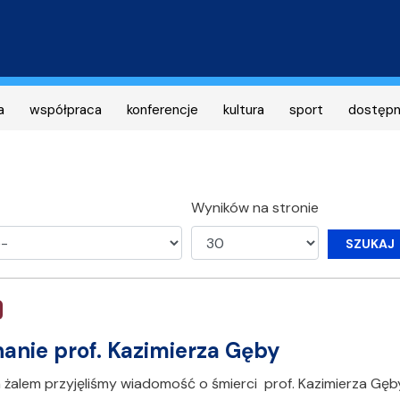
Przejdź
do
treści
a
współpraca
konferencje
kultura
sport
dostęp
Wyników na stronie
SZUKAJ
anie prof. Kazimierza Gęby
 żalem przyjęliśmy wiadomość o śmierci prof. Kazimierza Gę