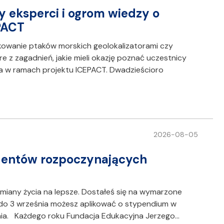
 eksperci i ogrom wiedzy o
PACT
kowanie ptaków morskich geolokalizatorami czy
 z zagadnień, jakie mieli okazję poznać uczestnicy
ca w ramach projektu ICEPACT. Dwadzieścioro
2026-08-05
udentów rozpoczynających
zmiany życia na lepsze. Dostałeś się na wymarzone
e do 3 września możesz aplikować o stypendium w
nia. Każdego roku Fundacja Edukacyjna Jerzego…