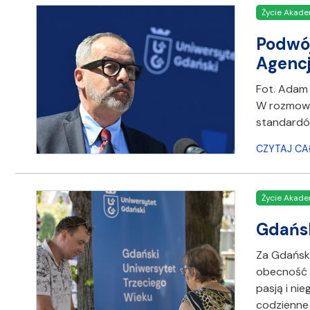
Życie Akade
Podwój
Agencj
Fot. Adam 
W rozmowi
standardó
CZYTAJ CA
Życie Akade
Gdańsk
Za Gdański
obecność n
pasją i ni
codzienne 