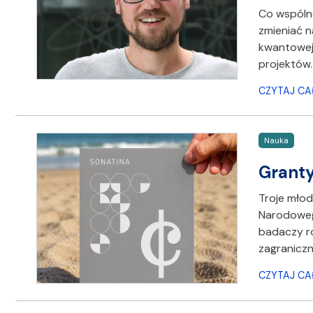
Co wspóln
zmieniać n
kwantowej?
projektów
CZYTAJ CA
Nauka
Grant
Troje młod
Narodowego
badaczy r
zagranicz
CZYTAJ CA