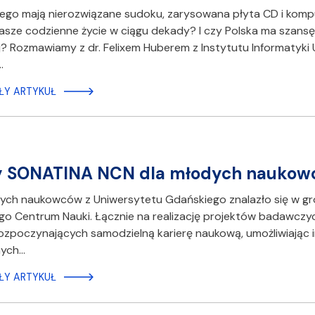
ego mają nierozwiązane sudoku, zarysowana płyta CD i kom
asze codzienne życie w ciągu dekady? I czy Polska ma szansę z
 Rozmawiamy z dr. Felixem Huberem z Instytutu Informatyki
…
ŁY ARTYKUŁ
y SONATINA NCN dla młodych naukowc
ych naukowców z Uniwersytetu Gdańskiego znalazło się w gro
 Centrum Nauki. Łącznie na realizację projektów badawczych
ozpoczynających samodzielną karierę naukową, umożliwiając
nych…
ŁY ARTYKUŁ