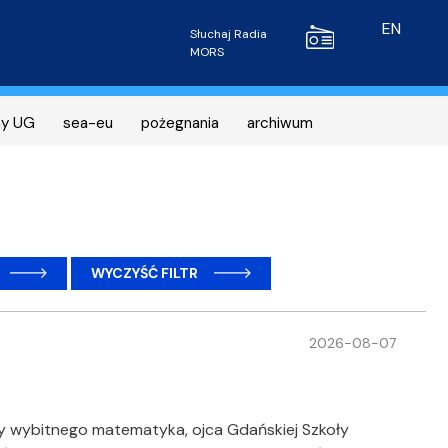
Radio MORS
EN
Słuchaj Radia
MORS
ny UG
sea-eu
pożegnania
archiwum
WYCZYŚĆ FILTR
2026-08-07
by wybitnego matematyka, ojca Gdańskiej Szkoły