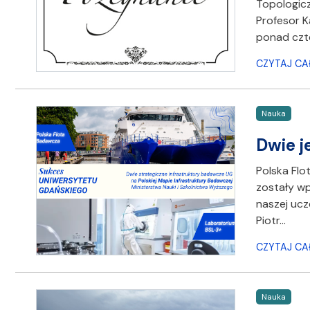
Topologicz
Profesor K
ponad czte
CZYTAJ CA
Nauka
Dwie j
Polska Fl
zostały wp
naszej ucz
Piotr…
CZYTAJ CA
Nauka