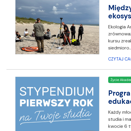
Między
ekosys
Ekologia A
zrównoważo
kursu zrea
siedmioro
CZYTAJ CA
Życie Akade
Progra
eduka
Każdy młod
studia i m
kwocie 6 t