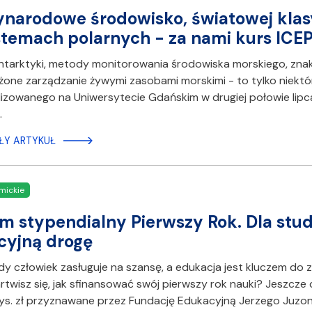
narodowe środowisko, światowej klasy
temach polarnych - za nami kurs ICE
ntarktyki, metody monitorowania środowiska morskiego, zna
ne zarządzanie żywymi zasobami morskimi - to tylko niektóre
lizowanego na Uniwersytecie Gdańskim w drugiej połowie lip
…
ŁY ARTYKUŁ
mickie
m stypendialny Pierwszy Rok. Dla st
cyjną drogę
y człowiek zasługuje na szansę, a edukacja jest kluczem do 
artwisz się, jak sfinansować swój pierwszy rok nauki? Jeszcz
ys. zł przyznawane przez Fundację Edukacyjną Jerzego Juzo