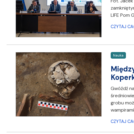
Fot. Jacek
zamkniętym
LIFE Pom 
CZYTAJ CA
Nauka
Między
Koper
Gwóźdź na 
średniowi
grobu może
wampirami
CZYTAJ CA