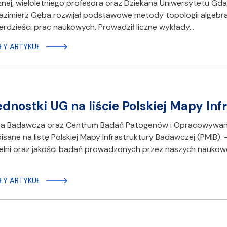
nej, wieloletniego profesora oraz Dziekana Uniwersytetu Gdań
azimierz Gęba rozwijał podstawowe metody topologii algebraiczn
rdzieści prac naukowych. Prowadził liczne wykłady…
ŁY ARTYKUŁ
ednostki UG na liście Polskiej Mapy In
ota Badawcza oraz Centrum Badań Patogenów i Opracowywania
isane na listę Polskiej Mapy Infrastruktury Badawczej (PMIB
elni oraz jakości badań prowadzonych przez naszych naukow
ŁY ARTYKUŁ