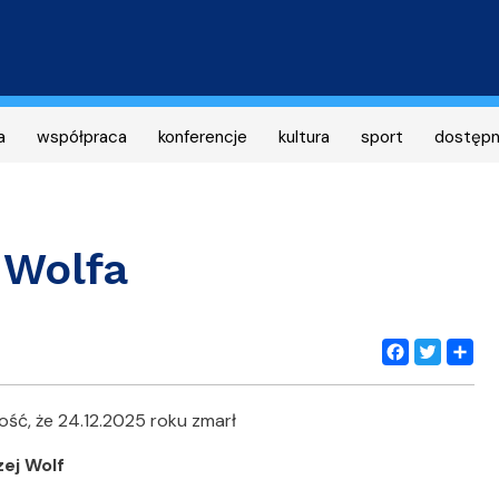
Przejdź
do
treści
a
współpraca
konferencje
kultura
sport
dostęp
 Wolfa
Facebook
Twitter
Share
ość, że 24.12.2025 roku zmarł
ej Wolf