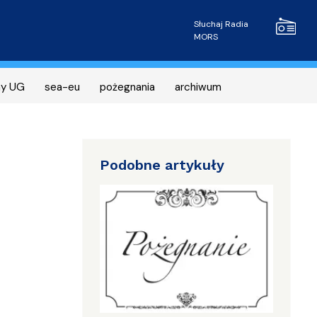
Radio MOR
Słuchaj Radia
MORS
ny UG
sea-eu
pożegnania
archiwum
Podobne artykuły