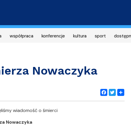
Przejdź
do
treści
a
współpraca
konferencje
kultura
sport
dostęp
mierza Nowaczyka
Facebook
Twitter
Share
liśmy wiadomość o śmierci
rza Nowaczyka