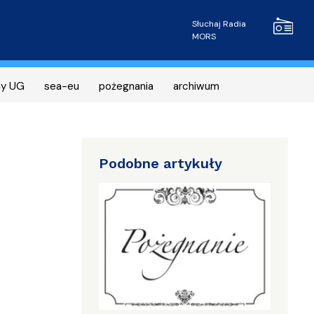
Radio MOR
Słuchaj Radia
MORS
ny UG
sea-eu
pożegnania
archiwum
Podobne artykuły