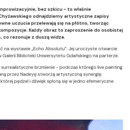
mprowizacyjnie, bez szkicu - to właśnie
a Chyżawskiego odnajdziemy artystyczne zapisy
ne uczucia przelewają się na płótno, tworząc
 kompozycje. Każdy obraz to zaproszenie do osobistej
, co rezonuje z duszą widza.
ć na wystawie „Echo Absolutu”.
Jej uroczyste otwarcie
 Galerii Biblioteki Uniwersytetu Gdańskiego na parterze.
urrealistyczne brzmienie - podczas którego live painting
ną przez Nadeyę stworzą artystyczną synergię.
 której pędzel i dźwięk splotą się w jedno efemeryczne