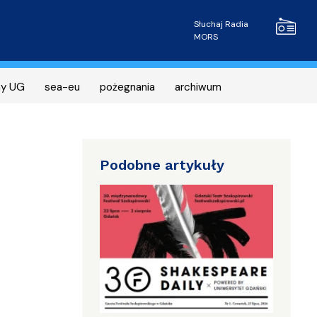
Radio MOR
Słuchaj Radia
MORS
ny UG
sea-eu
pożegnania
archiwum
Podobne artykuły