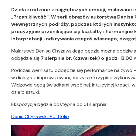
Dzieła zrodzone z najgłębszych emocji, malowane i
„Przenikliwość”. W serii obrazów autorstwa Denis
wewnętrznych podróży, podczas których instynktow
precyzyjnie przenikające się kształty i harmonijne
interpretacji i odkrywania czegoś własnego, czegoś
Malarstwo Denisa Chyżawskiego będzie można podziwia
odbędzie się
7 sierpnia br. (czwartek) o godz. 13.00
w
Podczas wernisażu odbędzie się performance na żywo - s
w dialogu z improwizowaną muzyką skrzypiec wykonywa
Widzowie będą świadkami wspólnej, intuicyjnej kreacji, w
dzieło sztuki.
Ekspozycja będzie dostępna do 31 sierpnia.
Denis Chyżawski. Portfolio