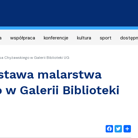
Przejdź
do
treści
a
współpraca
konferencje
kultura
sport
dostęp
a Chyżawskiego w Galerii Biblioteki UG
ystawa malarstwa
w Galerii Biblioteki
Facebook
Twitter
Share