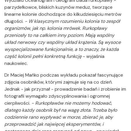
Wydziału Oceanografii i Geografii bada rurkopławy -
parzydełkowce, bliskich kuzynów meduz, tworzące
linearne kolonie dochodzące do kilkudziesięciu metrów
długości.
- W klasycznym rozumieniu kolonia to zespół
organizmów, jak np. kolonia mrówek. Rurkopławy
przeniosły to na całkiem inny poziom. Mają wspólny
układ nerwowy czy wspólny układ krążenia. Są wysoce
wyspecjalizowane funkcjonalnie, a to znaczy, że każda
część kolonii pełni konkretną funkcję
- wyjaśnia
naukowiec.
Dr Maciej Mańko podczas wykładu pokazał fascynujące
zdjęcia osobników, którymi zajmuje się na co dzień.
Jednak - jak przyznał - prowadzenie badań i zrobienie im
fotografii wymagało zdyscyplinowania i ogromnej
cierpliwości.
- Rurkopławów nie możemy hodować,
dlatego każdy osobnik był na wagę złota. Trzeba było
codziennie rano wypływać w morze, zbierać je, aby
przeprowadzić jak najwięcej eksperymentów, i