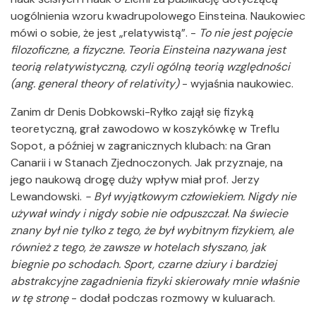
uogólnienia wzoru kwadrupolowego Einsteina. Naukowiec
mówi o sobie, że jest „relatywistą”. -
To nie jest pojęcie
filozoficzne, a fizyczne. Teoria Einsteina nazywana jest
teorią relatywistyczną, czyli ogólną teorią względności
(ang. general theory of relativity)
- wyjaśnia naukowiec.
Zanim dr Denis Dobkowski-Ryłko zajął się fizyką
teoretyczną, grał zawodowo w koszykówkę w Treflu
Sopot, a później w zagranicznych klubach: na Gran
Canarii i w Stanach Zjednoczonych. Jak przyznaje, na
jego naukową drogę duży wpływ miał prof. Jerzy
Lewandowski.
- Był wyjątkowym człowiekiem. Nigdy nie
używał windy i nigdy sobie nie odpuszczał. Na świecie
znany był nie tylko z tego, że był wybitnym fizykiem, ale
również z tego, że zawsze w hotelach słyszano, jak
biegnie po schodach. Sport, czarne dziury i bardziej
abstrakcyjne zagadnienia fizyki skierowały mnie właśnie
w tę stronę
- dodał podczas rozmowy w kuluarach.