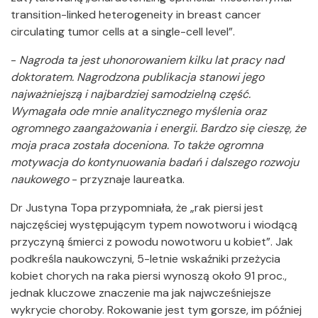
transition-linked heterogeneity in breast cancer
circulating tumor cells at a single-cell level”.
-
Nagroda ta jest uhonorowaniem kilku lat pracy nad
doktoratem
. Nagrodzona publikacja stanowi jego
najważniejszą i najbardziej samodzielną część.
Wymagała ode mnie analitycznego myślenia oraz
ogromnego zaangażowania i energii. Bardzo się cieszę, że
moja praca została doceniona. To także ogromna
motywacja do kontynuowania badań i dalszego rozwoju
naukowego
- przyznaje laureatka.
Dr Justyna Topa przypomniała, że „rak piersi jest
najczęściej występującym typem nowotworu i wiodącą
przyczyną śmierci z powodu nowotworu u kobiet”. Jak
podkreśla naukowczyni, 5-letnie wskaźniki przeżycia
kobiet chorych na raka piersi wynoszą około 91 proc.,
jednak kluczowe znaczenie ma jak najwcześniejsze
wykrycie choroby. Rokowanie jest tym gorsze, im później