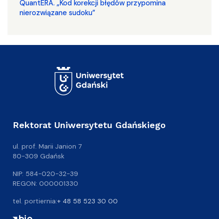
QuantERA. „Kod korekcji błędów przypomina
nierozwiązane sudoku”
Rektorat Uniwersytetu Gdańskiego
ul. prof. Marii Janion 7
80-309 Gdańsk
NIP: 584-020-32-39
REGON: 000001330
tel. portiernia:
+ 48 58 523 30 00