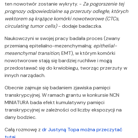
ten nowotwór zostanie wykryty. -
Za pogorszenie tej
prognozy odpowiedzialne są przerzuty odległe, których
wektorem są krążące komórki nowotworowe (CTCs,
circulating tumor cells)
- dodaje badaczka.
Naukowczyni w swojej pracy badała proces (zwany
przemianą epitelialno-mezenchymalną;
epithelial-
mesenchymal transition
, EMT), w którym komórki
nowotworowe stają się bardziej ruchliwe i mogą
przedostawać się do krwiobiegu, tworząc przerzuty w
innych narządach.
Obecnie zajmuje się badaniem zjawiska pamięci
transkrypcyjnej. W ramach grantu w konkursie NCN
MINIATURA bada efekt kumulatywny pamięci
transkrypcyjnej w zależności od liczby ekspozycji na
dany bodziec.
Całą rozmowę z
dr Justyną Topa można przeczytać
tutaj
.