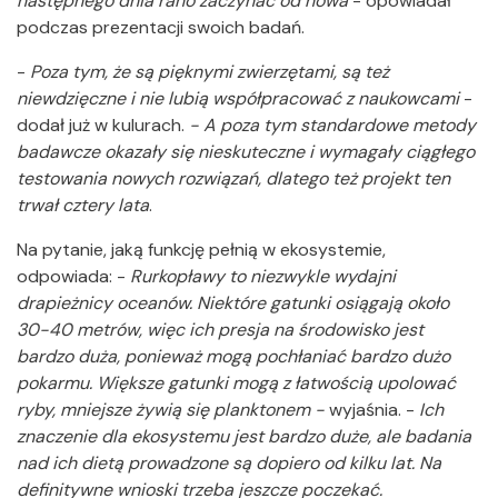
następnego dnia rano zaczynać od nowa
- opowiadał
podczas prezentacji swoich badań.
-
Poza tym, że są pięknymi zwierzętami, są też
niewdzięczne i nie lubią współpracować z naukowcami
-
dodał już w kulurach.
- A poza tym standardowe metody
badawcze okazały się nieskuteczne i wymagały ciągłego
testowania nowych rozwiązań, dlatego też projekt ten
trwał cztery lata
.
Na pytanie, jaką funkcję pełnią w ekosystemie,
odpowiada: -
Rurkopławy to niezwykle wydajni
drapieżnicy oceanów. Niektóre gatunki osiągają około
30-40 metrów, więc ich presja na środowisko jest
bardzo duża, ponieważ mogą pochłaniać bardzo dużo
pokarmu. Większe gatunki mogą z łatwością upolować
ryby, mniejsze żywią się planktonem -
wyjaśnia. -
Ich
znaczenie dla ekosystemu jest bardzo duże, ale badania
nad ich dietą prowadzone są dopiero od kilku lat. Na
definitywne wnioski trzeba jeszcze poczekać.