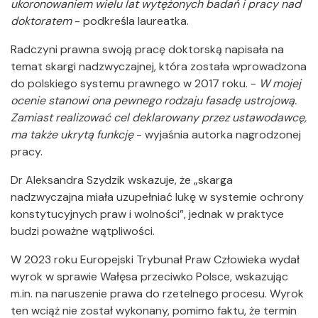
ukoronowaniem wielu lat wytężonych badań i pracy nad
doktoratem
- podkreśla laureatka.
Radczyni prawna swoją pracę doktorską napisała na
temat skargi nadzwyczajnej, która została wprowadzona
do polskiego systemu prawnego w 2017 roku. -
W mojej
ocenie stanowi ona pewnego rodzaju fasadę ustrojową.
Zamiast realizować cel deklarowany przez ustawodawcę,
ma także ukrytą funkcję
- wyjaśnia autorka nagrodzonej
pracy.
Dr Aleksandra Szydzik wskazuje, że „skarga
nadzwyczajna miała uzupełniać lukę w systemie ochrony
konstytucyjnych praw i wolności”, jednak w praktyce
budzi poważne wątpliwości.
W 2023 roku Europejski Trybunał Praw Człowieka wydał
wyrok w sprawie Wałęsa przeciwko Polsce, wskazując
m.in. na naruszenie prawa do rzetelnego procesu. Wyrok
ten wciąż nie został wykonany, pomimo faktu, że termin