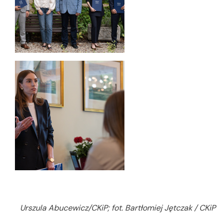
Urszula Abucewicz/CKiP; fot. Bartłomiej Jętczak / CKiP