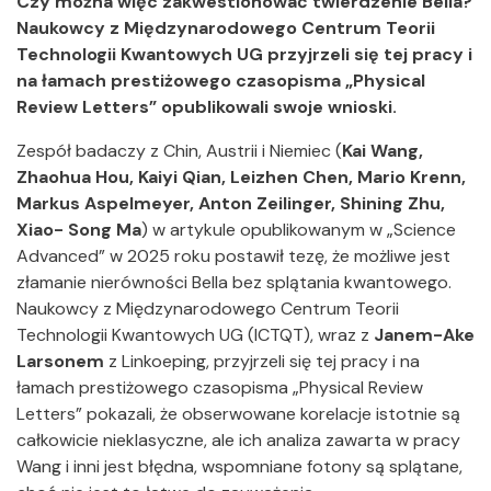
Czy można więc zakwestionować twierdzenie Bella?
Naukowcy z Międzynarodowego Centrum Teorii
Technologii Kwantowych UG przyjrzeli się tej pracy i
na łamach prestiżowego czasopisma „Physical
Review Letters” opublikowali swoje wnioski.
Zespół badaczy z Chin, Austrii i Niemiec (
Kai Wang,
Zhaohua Hou, Kaiyi Qian, Leizhen Chen, Mario Krenn,
Markus Aspelmeyer, Anton Zeilinger, Shining Zhu,
Xiao- Song Ma
) w artykule opublikowanym w „Science
Advanced” w 2025 roku postawił tezę, że możliwe jest
złamanie nierówności Bella bez splątania kwantowego.
Naukowcy z Międzynarodowego Centrum Teorii
Technologii Kwantowych UG (ICTQT), wraz z
Janem-Ake
Larsonem
z Linkoeping, przyjrzeli się tej pracy i na
łamach prestiżowego czasopisma „Physical Review
Letters” pokazali, że obserwowane korelacje istotnie są
całkowicie nieklasyczne, ale ich analiza zawarta w pracy
Wang i inni jest błędna, wspomniane fotony są splątane,