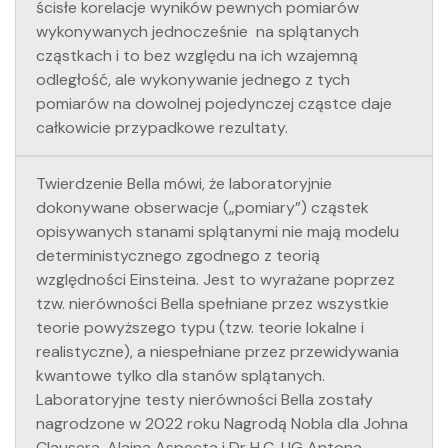
ścisłe korelacje wyników pewnych pomiarów
wykonywanych jednocześnie na splątanych
cząstkach i to bez względu na ich wzajemną
odległość, ale wykonywanie jednego z tych
pomiarów na dowolnej pojedynczej cząstce daje
całkowicie przypadkowe rezultaty.
Twierdzenie Bella mówi, że laboratoryjnie
dokonywane obserwacje („pomiary”) cząstek
opisywanych stanami splątanymi nie mają modelu
deterministycznego zgodnego z teorią
względności Einsteina. Jest to wyrażane poprzez
tzw. nierówności Bella spełniane przez wszystkie
teorie powyższego typu (tzw. teorie lokalne i
realistyczne), a niespełniane przez przewidywania
kwantowe tylko dla stanów splątanych.
Laboratoryjne testy nierówności Bella zostały
nagrodzone w 2022 roku Nagrodą Nobla dla Johna
Clausera, Alaina Aspecta i Dr H.C. UG Antona