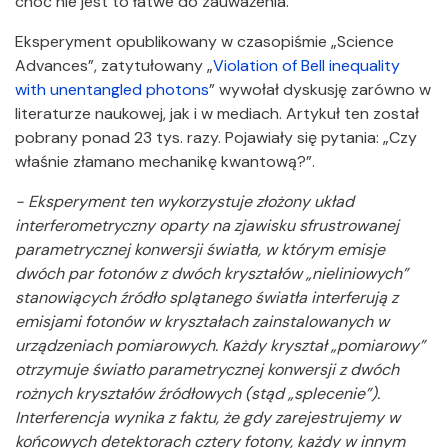
choć nie jest to łatwe do zauważenia.
Eksperyment opublikowany w czasopiśmie „Science
Advances”, zatytułowany „
Violation of Bell inequality
with unentangled photons
” wywołał dyskusję zarówno w
literaturze naukowej, jak i w mediach. Artykuł ten został
pobrany ponad 23 tys. razy. Pojawiały się pytania: „Czy
właśnie złamano mechanikę kwantową?”.
- Eksperyment ten wykorzystuje złożony układ
interferometryczny oparty na zjawisku sfrustrowanej
parametrycznej konwersji światła, w którym emisje
dwóch par fotonów z dwóch kryształów „nieliniowych”
stanowiących źródło splątanego światła interferują z
emisjami fotonów w kryształach zainstalowanych w
urządzeniach pomiarowych. Każdy kryształ „pomiarowy”
otrzymuje światło parametrycznej konwersji z dwóch
rożnych kryształów źródłowych (stąd „splecenie”).
Interferencja wynika z faktu, że gdy zarejestrujemy w
końcowych detektorach cztery fotony, każdy w innym