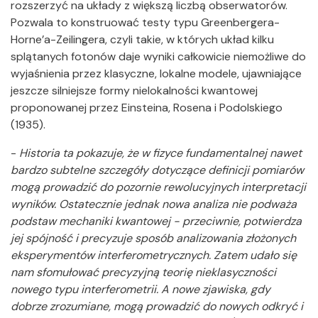
rozszerzyć na układy z większą liczbą obserwatorów.
Pozwala to konstruować testy typu Greenbergera-
Horne’a-Zeilingera, czyli takie, w których układ kilku
splątanych fotonów daje wyniki całkowicie niemożliwe do
wyjaśnienia przez klasyczne, lokalne modele, ujawniające
jeszcze silniejsze formy nielokalności kwantowej
proponowanej przez Einsteina, Rosena i Podolskiego
(1935).
-
Historia ta pokazuje, że w fizyce fundamentalnej nawet
bardzo subtelne szczegóły dotyczące definicji pomiarów
mogą prowadzić do pozornie rewolucyjnych interpretacji
wyników. Ostatecznie jednak nowa analiza nie podważa
podstaw mechaniki kwantowej - przeciwnie, potwierdza
jej spójność i precyzuje sposób analizowania złożonych
eksperymentów interferometrycznych. Zatem udało się
nam sfomułować precyzyjną teorię nieklasyczności
nowego typu interferometrii. A nowe zjawiska, gdy
dobrze zrozumiane, mogą prowadzić do nowych odkryć i