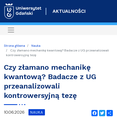
Przejdź
do
AKTUALNOŚCI
treści
Strona główna
Nauka
Czy złamano mechanikę kwantową? Badacze z UG przeanalizowali
kontrowersyjną tezę
Czy złamano mechanikę
kwantową? Badacze z UG
przeanalizowali
kontrowersyjną tezę
10.06.2026
NAUKA