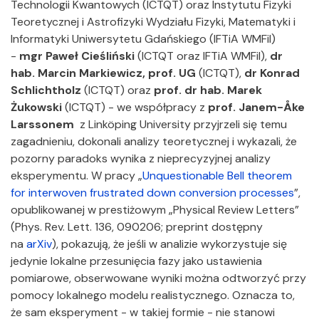
Technologii Kwantowych (ICTQT) oraz Instytutu Fizyki
Teoretycznej i Astrofizyki Wydziału Fizyki, Matematyki i
Informatyki Uniwersytetu Gdańskiego (IFTiA WMFiI)
-
mgr Paweł Cieśliński
(ICTQT oraz IFTiA WMFiI),
dr
hab.
Marcin Markiewicz, prof. UG
(ICTQT),
dr Konrad
Schlichtholz
(ICTQT) oraz
prof. dr hab.
Marek
Żukowski
(ICTQT) - we współpracy z
prof. Janem-Åke
Larssonem
z Linköping University przyjrzeli się temu
zagadnieniu, dokonali analizy teoretycznej i wykazali, że
pozorny paradoks wynika z nieprecyzyjnej analizy
eksperymentu. W pracy „
Unquestionable Bell theorem
for interwoven frustrated down conversion processes
”,
opublikowanej w prestiżowym „Physical Review Letters”
(Phys. Rev. Lett. 136, 090206; preprint dostępny
na
arXiv
), pokazują, że jeśli w analizie wykorzystuje się
jedynie lokalne przesunięcia fazy jako ustawienia
pomiarowe, obserwowane wyniki można odtworzyć przy
pomocy lokalnego modelu realistycznego. Oznacza to,
że sam eksperyment - w takiej formie - nie stanowi