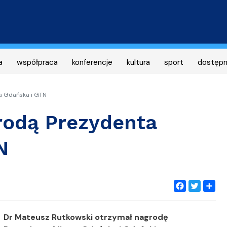
Przejdź
do
treści
a
współpraca
konferencje
kultura
sport
dostęp
a Gdańska i GTN
rodą Prezydenta
N
Facebook
Twitter
Share
Dr Mateusz Rutkowski otrzymał nagrodę