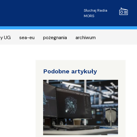
Radio MOR
Słuchaj Radia
MORS
ny UG
sea-eu
pożegnania
archiwum
Podobne artykuły