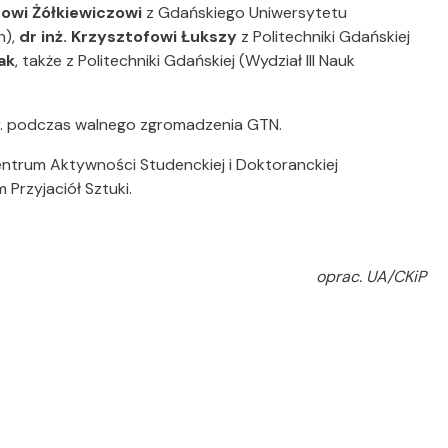
bowi Żółkiewiczowi
z Gdańskiego Uniwersytetu
h),
dr inż. Krzysztofowi Łukszy
z Politechniki Gdańskiej
ak
, także z Politechniki Gdańskiej (Wydział III Nauk
r. podczas walnego zgromadzenia GTN.
trum Aktywności Studenckiej i Doktoranckiej
rzyjaciół Sztuki.
oprac. UA/CKiP