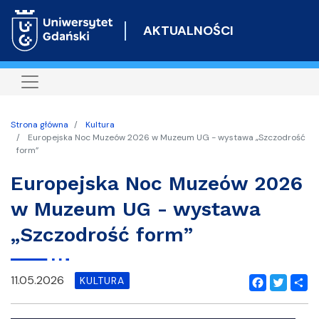
Przejdź
do
AKTUALNOŚCI
treści
Strona główna
Kultura
Europejska Noc Muzeów 2026 w Muzeum UG - wystawa „Szczodrość
form”
Europejska Noc Muzeów 2026
w Muzeum UG - wystawa
„Szczodrość form”
11.05.2026
KULTURA
Facebook
Twitter
Shar